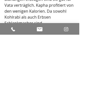
Vata verträglich. Kapha profitiert von 
den wenigen Kalorien. Da sowohl 
Kohlrabi als auch Erbsen 
Schlankmacher sind. 
Du möchtest tiefer in die Ayurveda 
Ernährung einsteigen?
Dann buche meine 
Ayurveda Vital- 
oder Ernährungsberatung
.
Hier finden wir, die Lebensmittel für 
Dich heraus, die Dich ins 
Gleichgewicht bringen und Dir gute 
Energie geben.
Ich freue mich auf Dich.