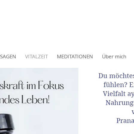
ITALITÄT - Anke Fricke
ere RUHE und Klarheit
SAGEN
VITALZEIT
MEDITATIONEN
Über mich
Du möchtes
fühlen? 
Vielfalt 
Nahrung
Prana