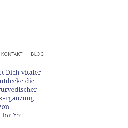
KONTAKT
BLOG
t Dich vitaler
Entdecke die
ayurvedischer
sergänzung
von
 for You