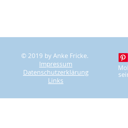
© 2019 by Anke Fricke.
Impressum
Mob
Datenschutzerklärung
sei
Links