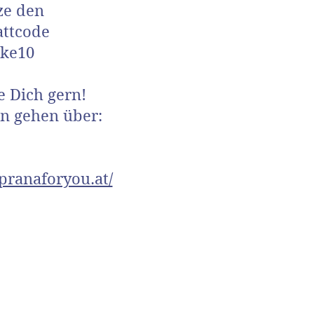
ze den
attcode
ke10
e Dich gern!
en gehen über:
pranaforyou.at/