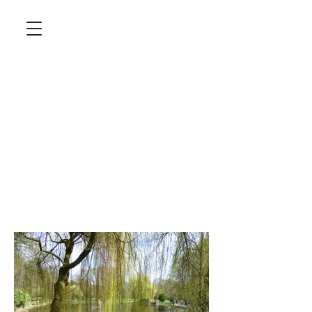
AYURVEDA für
innere RUHE und
Klarheit